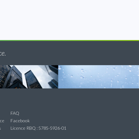
ce.
FAQ
ice
Facebook
s
Licence RBQ : 5785-5926-01