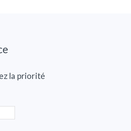
ce
z la priorité