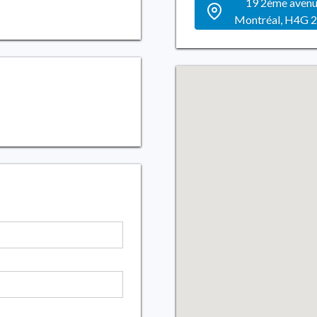
19 2ème aven
Montréal, H4G 