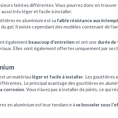
usieurs teintes différentes. Vous pourrez donc en trouver
ussi très léger et facile à installer.
uttières en aluminium est sa
faible résistance aux intempé
et du gel. Il existe cependant des modèles contenant de l'ox
ent également
beaucoup d’entretien
et ont une
durée de 
riaux. Elles sont également offertes uniquement par secti
minium
est un matériau
léger et facile à installer
. Les gouttières 
différentes. Le principal avantage des gouttières en alumi
la corrosion
. Vous n’avez pas à installer de joints, ce qui r
res en aluminium est leur tendance à
se bosseler sous l’e