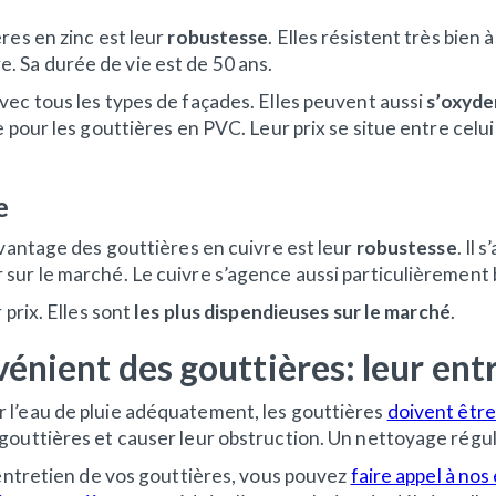
res en zinc est leur
robustesse
. Elles résistent très bien 
 Sa durée de vie est de 50 ans.
vec tous les types de façades. Elles peuvent aussi
s’oxyder
e pour les gouttières en PVC. Leur prix se situe entre celu
re
avantage des gouttières en cuivre est leur
robustesse
. Il 
sur le marché. Le cuivre s’agence aussi particulièrement 
 prix. Elles sont
les plus dispendieuses sur le marché
.
vénient des gouttières: leur ent
 l’eau de pluie adéquatement, les gouttières
doivent êtr
gouttières et causer leur obstruction. Un nettoyage régu
’entretien de vos gouttières, vous pouvez
faire appel à nos